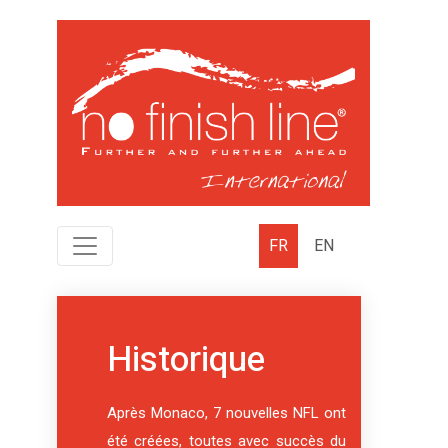
FR
EN
Historique
Après Monaco, 7 nouvelles NFL ont
été créées, toutes avec succès du